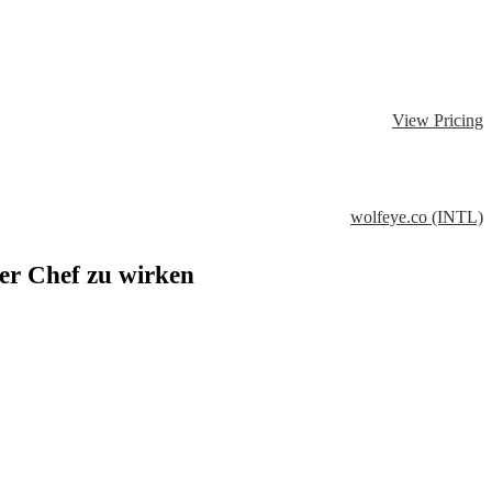
View Pricing
wolfeye.co (INTL)
der Chef zu wirken