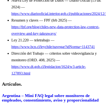
Nueva Ley de Protección de Datos — Diario Oficial (13 dic
2024) —
https://www.diariooficial.interior.gob.cl/publicaciones/2024/
Resumen y claves — FPF (feb 2025) —
https://fpf.org/blog/chiles-new-data-protection-law-context-
overview-and-key-takeaways/
Ley 21.220 — teletrabajo —
https://www.bcn.cl/leychile/navegar?idNorma=1143741
Dirección del Trabajo — criterios sobre videovigilancia y
monitoreo (ORD. 408, 2025) —
https://www.dt.gob.cl/legislacion/1624/w3-article-
127893.html
Artículos.
Argentina – Mini FAQ legal sobre monitoreo de
empleados, consentimiento, aviso y proporcionalidad