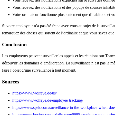
Vous recevez des notifications explicites sur le suivi des donnée
Vous recevez des notifications et des popups de sources inhabit
Votre ordinateur fonctionne plus lentement que d’habitude et vo
Si votre employeur n’a pas été franc avec vous au sujet de la surveill
remarquez des choses qui sortent de l’ordinaire et que vous savez que v
Conclusion
Les employeurs peuvent surveiller les appels et les réunions sur Team
découvrir les domaines d’amélioration.
La surveillance n’est pas la mê
faire l’objet d’une surveillance à tout moment.
Sources
https://www.wolfeye.de/us/
https://www.wolfeye.de/employee-tracking/
https://www.spsk.com/surveillance-in-the-workplace-when-does
https://www.businessnewsdaily.com/6685-employee-monitoring