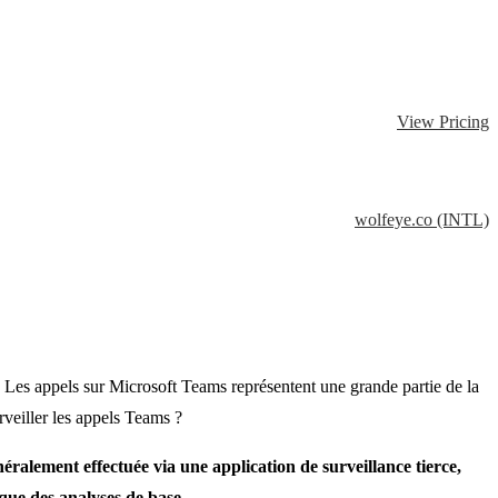
View Pricing
wolfeye.co (INTL)
.
Les appels sur Microsoft Teams représentent une grande partie de la
veiller les appels Teams ?
énéralement effectuée via une application de surveillance tierce,
 que des analyses de base.