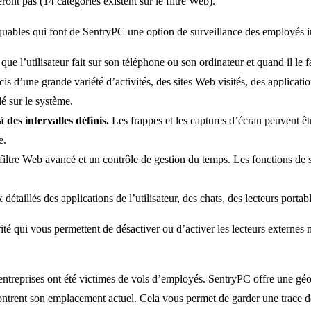
ront pas (14 catégories existent sur le filtre Web).
rquables qui font de SentryPC une option de surveillance des employés in
ue l’utilisateur fait sur son téléphone ou son ordinateur et quand il le fa
 d’une grande variété d’activités, des sites Web visités, des applicatio
lé sur le système.
 des intervalles définis.
Les frappes et les captures d’écran peuvent êt
e.
n filtre Web avancé et un contrôle de gestion du temps. Les fonctions de
 détaillés des applications de l’utilisateur, des chats, des lecteurs porta
té qui vous permettent de désactiver ou d’activer les lecteurs externes 
entreprises ont été victimes de vols d’employés. SentryPC offre une géo-
 montrent son emplacement actuel. Cela vous permet de garder une trace 