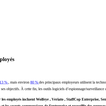
ployés
13 %
, mais environ
80 %
des principaux employeurs utilisent la techn
e ses objectifs. À cette fin, les outils logiciels d’espionnage/surveillanc
r les employés incluent Wolfeye , Veriato , StaffCop Enterprise, S
t les secrets commerciaux de l’entreprise et recueillir des preuves d