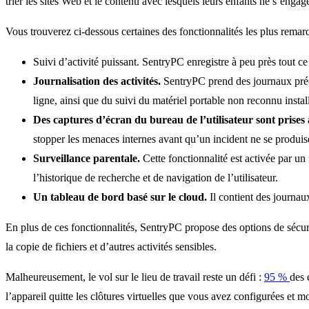
trier les sites Web et le contenu avec lesquels leurs enfants ne s’engage
Vous trouverez ci-dessous certaines des fonctionnalités les plus rema
Suivi d’activité puissant. SentryPC enregistre à peu près tout ce q
Journalisation des activités.
SentryPC prend des journaux précis
ligne, ainsi que du suivi du matériel portable non reconnu instal
Des captures d’écran du bureau de l’utilisateur sont prises à
stopper les menaces internes avant qu’un incident ne se produis
Surveillance parentale.
Cette fonctionnalité est activée par u
l’historique de recherche et de navigation de l’utilisateur.
Un tableau de bord basé sur le cloud.
Il contient des journaux
En plus de ces fonctionnalités, SentryPC propose des options de sécuri
la copie de fichiers et d’autres activités sensibles.
Malheureusement, le vol sur le lieu de travail reste un défi :
95 %
des 
l’appareil quitte les clôtures virtuelles que vous avez configurées et