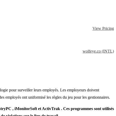
View Pricing
wolfeye.co (INTL)
ologie pour surveiller leurs employés. Les employeurs doivent
e des employés ont uniformisé les règles du jeu pour les gestionnaires.
entryPC , iMonitorSoft et ActivTrak . Ces programmes sont utilisés
e violations sur le lieu de travail.