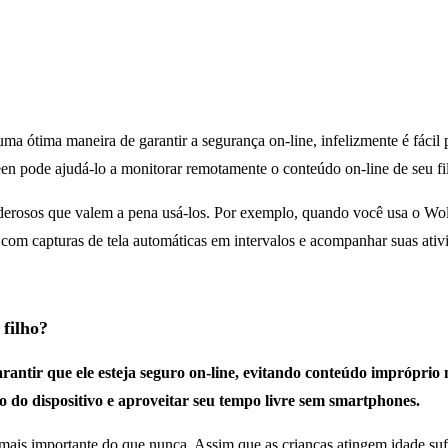
uma ótima maneira de garantir a segurança on-line, infelizmente é fácil
pode ajudá-lo a monitorar remotamente o conteúdo on-line de seu filho
derosos que valem a pena usá-los. Por exemplo, quando você usa o Wol
com capturas de tela automáticas em intervalos e acompanhar suas ativi
filho?
garantir que ele esteja seguro on-line, evitando conteúdo imprópr
so do dispositivo e aproveitar seu tempo livre sem smartphones.
 mais importante do que nunca. Assim que as crianças atingem idade sufi