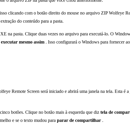
lte o arquivo ZIP na pasta que você criou anteriormente.
isso clicando com o botão direito do mouse no arquivo ZIP Wolfeye Remo
 extração do conteúdo para a pasta.
E na pasta. Clique duas vezes no arquivo para executá-lo. O Windows s
a
executar mesmo assim
. Isso configurará o Windows para fornecer a
eye Remote Screen será iniciado e abrirá uma janela na tela. Esta é a 
inco botões. Clique no botão mais à esquerda que diz
tela de compa
ermelho e se o texto mudou para
parar de compartilhar
.