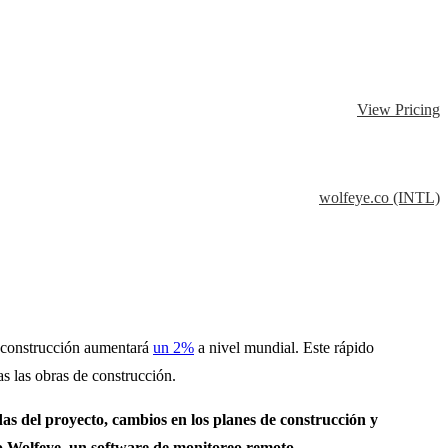
View Pricing
wolfeye.co (INTL)
la construcción aumentará
un 2%
a nivel mundial. Este rápido
s las obras de construcción.
das del proyecto, cambios en los planes de construcción y
mo Wolfeye, un software de monitoreo remoto.