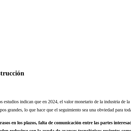
strucción
os estudios indican que en 2024, el valor monetario de la industria de 
ipos grandes, lo que hace que el seguimiento sea una obviedad para toda
asos en los plazos, falta de comunicación entre las partes interesa
pueden reducirse con la ayuda de avances tecnológicos recientes co