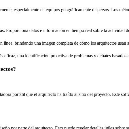
ecuente, especialmente en equipos geográficamente dispersos. Los méto
 Proporciona datos e información en tiempo real sobre la actividad de l
d en línea, brindando una imagen completa de cómo los arquitectos usan 
s eficaz, una identificación proactiva de problemas y debates basados ​​e
tectos?
ora portátil que el arquitecto ha traído al sitio del proyecto. Este soft
ño por parte del arquitecto. Esto puede revelar detalles útiles sobre su f