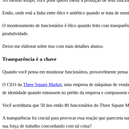
Ao mesmo tempo, você pode querer medir a produção de seus funcionár
Então, onde está a linha entre ético e antiético quando se trata de mo
O monitoramento de funcionários é ético quando feito com transparênci
produtividade.
Deixe-me elaborar sobre isso com mais detalhes abaixo.
Transparência é a chave
Quando você pensa em monitorar funcionários, provavelmente pensa 
O CEO da
Three Square Market
, uma empresa de máquinas de venda a
de identidade quando entrassem no prédio da empresa e comprassem o 
Você acreditaria que 50 dos então 80 funcionários do Three Square
A transparência foi crucial para provocar essa reação que pareceria 
sua força de trabalho concordando com tal coisa?