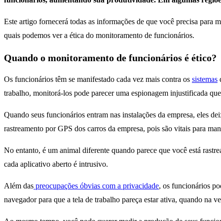
Este artigo fornecerá todas as informações de que você precisa para m
quais podemos ver a ética do monitoramento de funcionários.
Quando o monitoramento de funcionários é ético?
Os funcionários têm se manifestado cada vez mais contra os
sistemas
d
trabalho, monitorá-los pode parecer uma espionagem injustificada que
Quando seus funcionários entram nas instalações da empresa, eles dei
rastreamento por GPS dos carros da empresa, pois são vitais para ma
No entanto, é um animal diferente quando parece que você está rastre
cada aplicativo aberto é intrusivo.
Além das
preocupações óbvias com a privacidade
, os funcionários p
navegador para que a tela de trabalho pareça estar ativa, quando na 