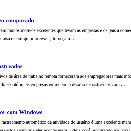
ivo comparado
m muitos motivos excelentes que levam as empresas e os pais a começa
quisa e configurar firewalls, forneçam …
astreados
tivos de área de trabalho remota forneceram aos empregadores mais inf
 do escritório, as empresas enfrentam o desafio de rastreá-los com …
ador com Windows
streamento automático da atividade do usuário é uma excelente maneira
desejados assim que eles acontecerem. Esteja você procurando melhora