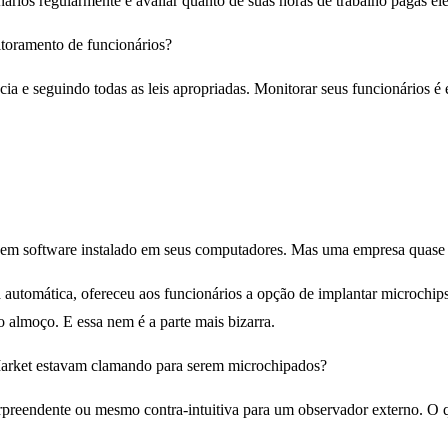
ios regularmente e avaliar quanto de suas horas de trabalho pagas ele
nitoramento de funcionários?
a e seguindo todas as leis apropriadas. Monitorar seus funcionários é é
em software instalado em seus computadores. Mas uma empresa quase 
utomática, ofereceu aos funcionários a opção de implantar microchips 
almoço. E essa nem é a parte mais bizarra.
 Market estavam clamando para serem microchipados?
surpreendente ou mesmo contra-intuitiva para um observador externo. O