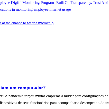
loyee Digital Monitoring Programs Built On Transparency, Trust And
rations in monitoring employee Internet usage
t the chance to wear a microchip
reiam um computador?
? A pandemia forçou muitas empresas a mudar para configurações de t
dispositivos de seus funcionários para acompanhar o desempenho do t