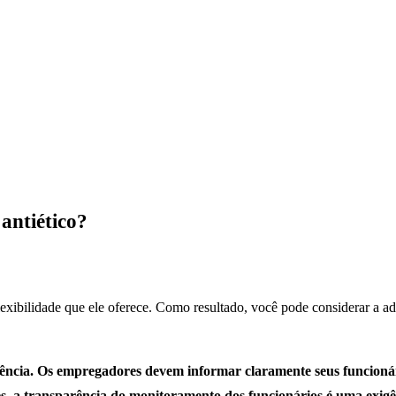
antiético?
exibilidade que ele oferece. Como resultado, você pode considerar a a
rência. Os empregadores devem informar claramente seus funcioná
, a transparência do monitoramento dos funcionários é uma exigên