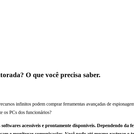
torada? O que você precisa saber.
recursos infinitos podem comprar ferramentas avançadas de espionagem 
te os PCs dos funcionários?
softwares acessíveis e prontamente disponíveis. Dependendo da fe
bcam e monitorar comunicações. Você pode até mesmo rastrear o te