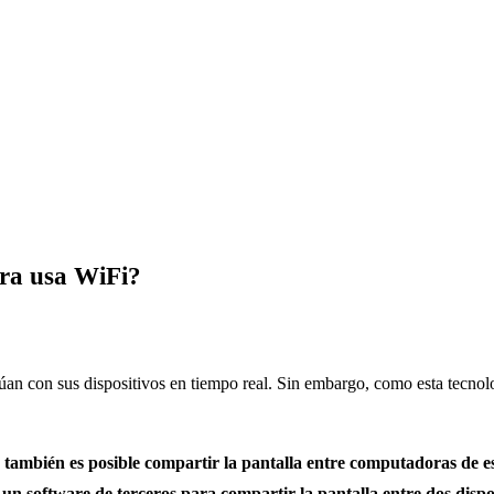
ra usa WiFi?
an con sus dispositivos en tiempo real. Sin embargo, como esta tecnolog
mbién es posible compartir la pantalla entre computadoras de escr
n software de terceros para compartir la pantalla entre dos dispos