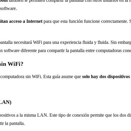
oom
también le permiten compartir la pantalla con otros usuarios en l
 software.
itan acceso a Internet
para que esta función funcione correctamente. Si
ntalla necesitará WiFi para una experiencia fluida y fluida. Sin embarg
 un software diferente para compartir la pantalla entre computadoras c
sin WiFi?
er computadora sin WiFi. Esta guía asume que
solo hay dos dispositivos
 (LAN)
ositivos a la misma LAN. Este tipo de conexión permite que los dos di
r la pantalla.