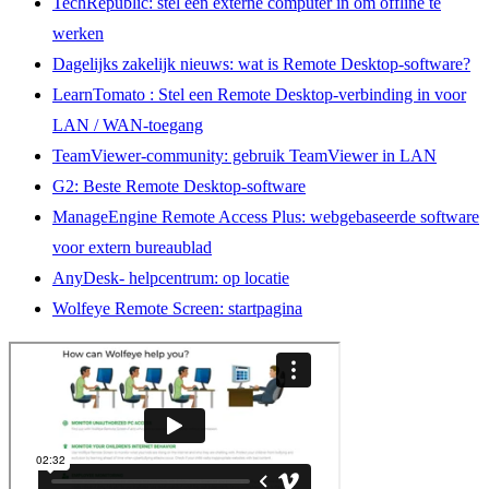
TechRepublic: stel een externe computer in om offline te
werken
Dagelijks zakelijk nieuws: wat is Remote Desktop-software?
LearnTomato
: Stel een Remote Desktop-verbinding in voor
LAN / WAN-toegang
TeamViewer-community: gebruik TeamViewer in LAN
G2: Beste Remote Desktop-software
ManageEngine Remote Access Plus: webgebaseerde software
voor extern bureaublad
AnyDesk-
helpcentrum: op locatie
Wolfeye
Remote Screen: startpagina