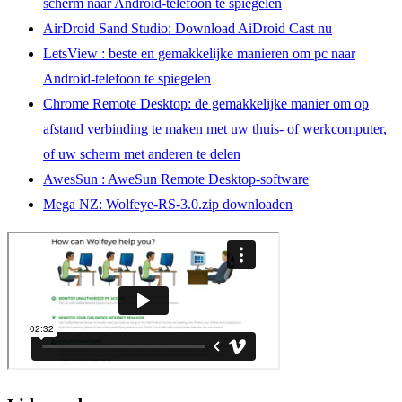
scherm naar Android-telefoon te spiegelen
AirDroid
Sand Studio: Download
AiDroid
Cast nu
LetsView
: beste en gemakkelijke manieren om pc naar
Android-telefoon te spiegelen
Chrome Remote Desktop: de gemakkelijke manier om op
afstand verbinding te maken met uw thuis- of werkcomputer,
of uw scherm met anderen te delen
AwesSun
:
AweSun
Remote Desktop-software
Mega NZ: Wolfeye-RS-3.0.zip downloaden