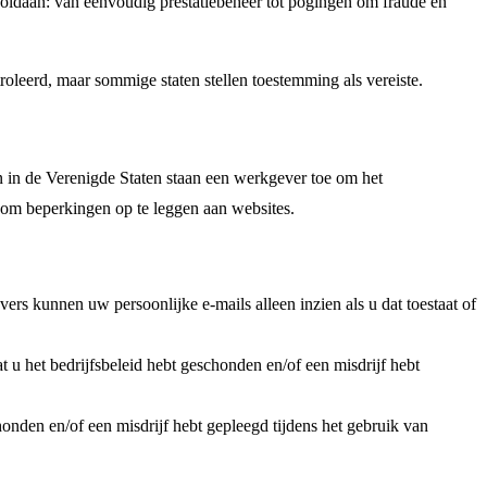
 voldaan: van eenvoudig prestatiebeheer tot pogingen om fraude en
oleerd, maar sommige staten stellen toestemming als vereiste.
n in de Verenigde Staten staan een werkgever toe om het
fs om beperkingen op te leggen aan websites.
ers kunnen uw persoonlijke e-mails alleen inzien als u dat toestaat of
at u het bedrijfsbeleid hebt geschonden en/of een misdrijf hebt
chonden en/of een misdrijf hebt gepleegd tijdens het gebruik van