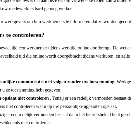
 Het goede nieuws is dat aan deze eis om vrijwel elke reden kan worden
dat uw medewerkers hard genoeg werken.
 voor werkgevers om hun werknemers te informeren dat ze worden gecontr
rs te controleren?
eveel tijd een werknemer tijdens werktijd online doorbrengt. De wette
hoeveelheid tijd die online wordt doorgebracht tijdens werkuren, en zel
oonlijke communicatie niet volgen zonder uw toestemming.
Werkgev
at u ze toestemming hebt gegeven.
 opslaat niet controleren
. Tenzij er een redelijk vermoeden bestaat d
rs niet controleren wat u op uw persoonlijke apparaten opslaat.
zij er een redelijk vermoeden bestaat dat u het bedrijfsbeleid hebt ges
chiedenis niet controleren.