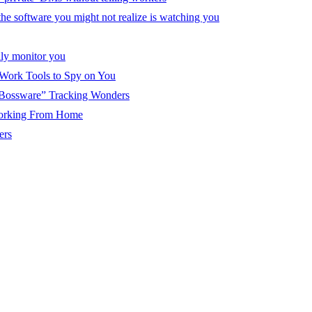
he software you might not realize is watching you
lly monitor you
Work Tools to Spy on You
e “Bossware” Tracking Wonders
orking From Home
ers