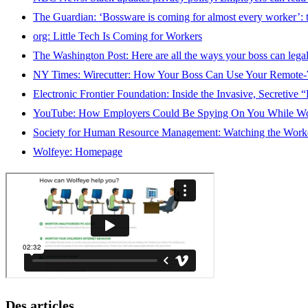
The Guardian: ‘Bossware is coming for almost every worker’: t
org: Little Tech Is Coming for Workers
The Washington Post: Here are all the ways your boss can lega
NY Times: Wirecutter: How Your Boss Can Use Your Remote-
Electronic Frontier Foundation: Inside the Invasive, Secretiv
YouTube: How Employers Could Be Spying On You While W
Society for Human Resource Management: Watching the Work
Wolfeye: Homepage
Des articles.