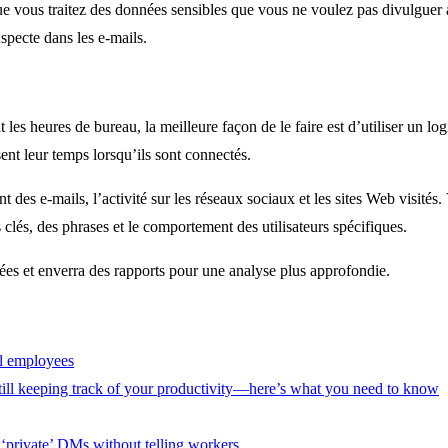
lorsque vous traitez des données sensibles que vous ne voulez pas divulg
uspecte dans les e-mails.
es heures de bureau, la meilleure façon de le faire est d’utiliser un log
nt leur temps lorsqu’ils sont connectés.
ment des e-mails, l’activité sur les réseaux sociaux et les sites Web visi
 clés, des phrases et le comportement des utilisateurs spécifiques.
nées et enverra des rapports pour une analyse plus approfondie.
il employees
ll keeping track of your productivity—here’s what you need to know
private’ DMs without telling workers