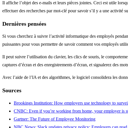
Il affiche l’objet des e-mails et leurs pièces jointes. Ceci est utile 
effectuer des recherches par mot-clé pour savoir s’il y a une activité s
Dernières pensées
Si vous cherchez à suivre l’activité informatique des employés pendant l
puissantes pour vous permettre de savoir comment vos employés utilise
Il peut suivre l’utilisation du clavier, les clics de souris, le comporte
captures d’écran et des enregistrements d’écran, et signalerez des mots
Avec l’aide de l’IA et des algorithmes, le logiciel consolidera les don
Sources
Brookings Institution: How employers use technology to surve
CNBC: Even if you’re working from home, your employer is sti
Gartner: The Future of Employee Monitoring
NBC News: Slack updates privacy policy: Employers can read ‘