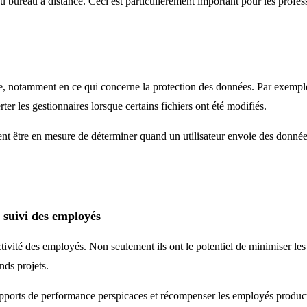
u bureau à distance. Ceci est particulièrement important pour les prof
re, notamment en ce qui concerne la protection des données. Par exemple
r les gestionnaires lorsque certains fichiers ont été modifiés.
ment être en mesure de déterminer quand un utilisateur envoie des donnée
 suivi des employés
ctivité des employés. Non seulement ils ont le potentiel de minimiser les
nds projets.
rapports de performance perspicaces et récompenser les employés producti