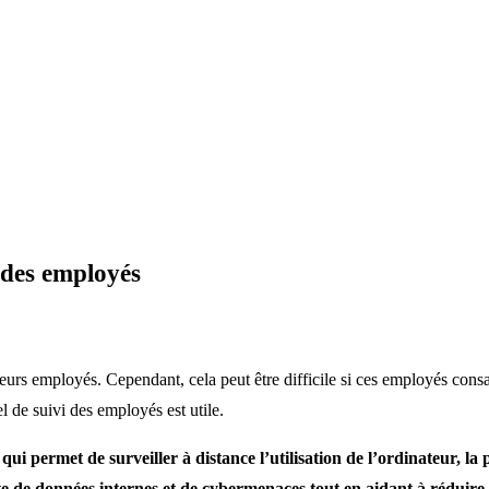
i des employés
urs employés. Cependant, cela peut être difficile si ces employés consac
el de suivi des employés est utile.
i permet de surveiller à distance l’utilisation de l’ordinateur, la 
te de données internes et de cybermenaces tout en aidant à réduire 