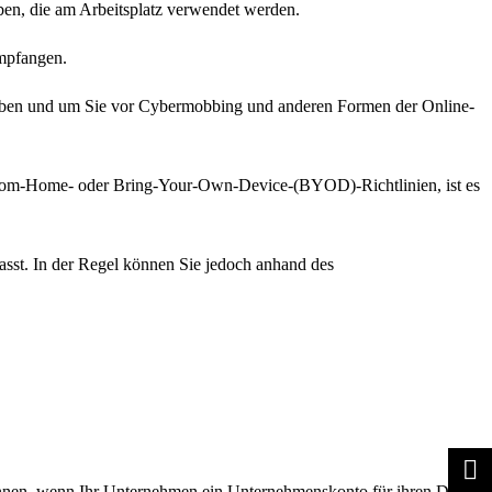
ben, die am Arbeitsplatz verwendet werden.
empfangen.
 bleiben und um Sie vor Cybermobbing und anderen Formen der Online-
k-from-Home- oder Bring-Your-Own-Device-(BYOD)-Richtlinien, ist es
sst. In der Regel können Sie jedoch anhand des
können, wenn Ihr Unternehmen ein Unternehmenskonto für ihren Dienst