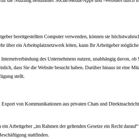
 die Nutzung bestimmter Social-Media-Apps und -Websites durch ihre
tgeber bereitgestellten Computer verwenden, können sie höchstwahrsch
r über ein Arbeitsplatznetzwerk leiten, kann Ihr Arbeitgeber mögliche
ie Internetverbindung des Unternehmens nutzen, unabhängig davon, ob 
inlich, dass Sie die Website besucht haben. Darüber hinaus ist eine Mi
ügung stellt.
Export von Kommunikationen aus privaten Chats und Direktnachrichte
n ein Arbeitgeber „im Rahmen der geltenden Gesetze ein Recht darauf“ h
eschäftigung stattfinden.