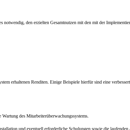
es notwendig, den erzielten Gesamtnutzen mit den mit der Implementie
m erhaltenen Renditen. Einige Beispiele hierfür sind eine verbesserte
die Wartung des Mitarbeiterüberwachungssystems.
nstallation und eventuell erforderliche Schulungen sowie die laufende