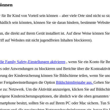
können
für Ihr Kind von Vorteil sein können – aber viele Orte sind nicht so si
schädlich sein könnten, können Sie sie daran hindern, bestimmte Websit
n, die direkt auf ihrem Gerät installiert ist. Auf diese Weise können S
ff auf Websites mit nicht jugendfreien Inhalten blockieren).
die Family Safety-Einstellungen aktivieren
, wenn Sie ein Konto für Ihr
s oder Anwendungen zu blockieren und Berichte über die Kontoaktivitä
erung der Kindersicherung können Sie Bildschirme teilen, wenn Sie un
er Freigabeeinstellungen die Option
Bildschirmfreigabe aus.
Gehen Sie 
zu: Netzwerk. Um die Aktivität anzuzeigen, klicken Sie auf Bildschir
eigene Kindersicherungsoptionen, die ähnlich wie die oben genannten 
rtphone besitzt, sollten Sie es auf Ihrem PC oder Mac sichern. Tun Sie
ktionen und alle gewünschten Nutzungsbeschränkungen ein, bevor Sie I