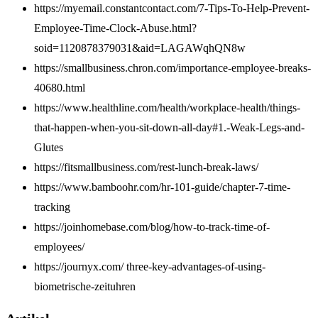
https://myemail.constantcontact.com/7-Tips-To-Help-Prevent-
Employee-Time-Clock-Abuse.html?
soid=1120878379031&aid=LAGAWqhQN8w
https://smallbusiness.chron.com/importance-employee-breaks-
40680.html
https://www.healthline.com/health/workplace-health/things-
that-happen-when-you-sit-down-all-day#1.-Weak-Legs-and-
Glutes
https://fitsmallbusiness.com/rest-lunch-break-laws/
https://www.bamboohr.com/hr-101-guide/chapter-7-time-
tracking
https://joinhomebase.com/blog/how-to-track-time-of-
employees/
https://journyx.com/ three-key-advantages-of-using-
biometrische-zeituhren