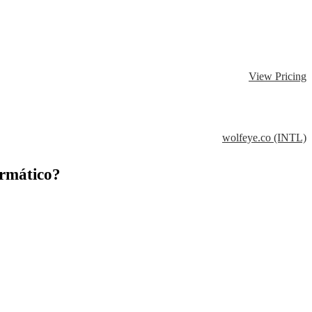
View Pricing
wolfeye.co (INTL)
ormático?