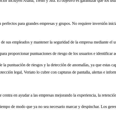
tor incluyen Asana, Trello y Jira. El objetivo es garantizar que los usu
n perfectos para grandes empresas y grupos. No requiere inversión inic
 sus empleados y mantener la seguridad de la empresa mediante el uso d
para proporcionar puntuaciones de riesgo de los usuarios e identificar a
la puntuación de riesgos y la detección de anomalías, ya que estas cap
cción legal, Veriato lo cubre con capturas de pantalla, alertas e infor
e centra en ayudar a las empresas mejorando la experiencia, la retenció
l tiempo de modo que ya no sea necesario marcar y despinchar. Los geren